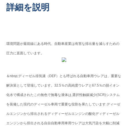
詳細を説明
環境問題が最前線にある時代、自動車産業は有害な排出量を減らすための
圧力に直面しています。
＆nbsp;ディーゼル排気液（DEF）とも呼ばれる自動車用ウレアは、重要な
解決策として登場しています。32.5％の高純度ウレアと67.5％の脱イオン
化水で構成されたこの無色で無毒な液体は,選択性触媒減少(SCR)システム
を装備した現代のディーゼル車両で重要な役割を果たしています.ディーゼ
ルエンジンから排出されるディディーゼルエンジンの酸化ディディーゼル
エンジンから排出される自自自動車用車用ウレアは大気汚染を大幅に削減