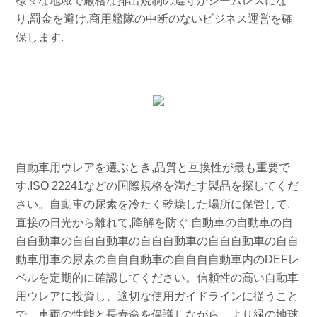
様々な地域で厳格な排出規制の遵守がシームレスにな
り,罰金を避け,商用艦隊の中断のないビジネス運営を確
保します.
自動車用ウレアを選ぶとき,品質と互換性が最も重要で
す.ISO 22241などの国際規格を満たす製品を探してくだ
さい。自動車の尿素を冷たく乾燥した場所に保管して,
直接の日光から離れて,降解を防ぐ.自動車の自動車の自
自自動車の自自自動車の自自自動車の自自自動車の自自
動車用車の尿素の自自自動車の自自自自動車内のDEFレ
ベルを定期的に確認してください。信頼性の高い自動車
用ウレアに投資し、適切な使用ガイドラインに従うこと
で、車両の性能と長寿命を保護しながら、より緑の地球